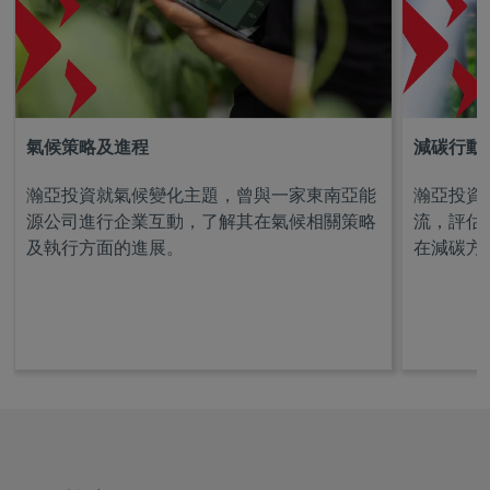
氣候策略及進程
減碳行動
瀚亞投資就氣候變化主題，曾與一家東南亞能
瀚亞投資
源公司進行企業互動，了解其在氣候相關策略
流，評估
及執行方面的進展。
在減碳方