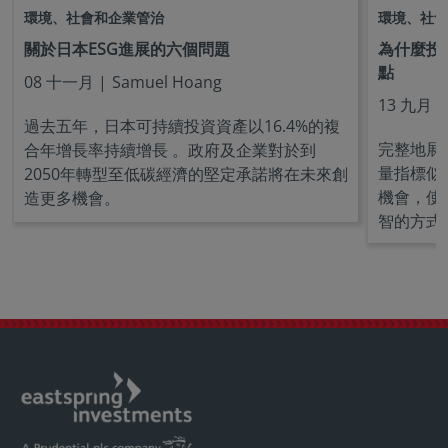
環境、社會和企業管治
環境、社會
關於日本ESG進展的六個問題
為什麼投資
點
08 十一月 |
Samuel Hoang
13 九月
過去五年，日本可持續投資資產以16.4%的複
完整地展
合年增長率持續增長 。政府及企業對於到
量指標似
2050年轉型至低碳經濟的堅定承諾將在未來創
機會，使
造更多機會。
智的方式 ..