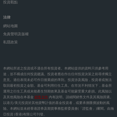
投資觀點
法律
網站地圖
免責聲明及版權
私隱政策
本網站所述之投資或不適合所有投資者。本網站提供的資料只供參考用
途，並不構成任何投資建議。投資者應在作出任何投資決策之前尋求獨立
意見。過往表現未必可作日後業績的準則。投資涉及風險，投資者或無法
取回最初投資之金額。基金可利用衍生工具。在市況不利情況下，基金所
運用之衍生工具或未能產生預期效果及基金可能蒙受重大虧損。此風險以
及其他風險在本基金
銷售文件
內有說明。請細閱銷售文件及其風險因素。
以港元/美元投資於其他貨幣計值的基金投資者，或要承擔匯價波動的風
險。本網站並未經香港證券及期貨事務監察委員會(「證監會」)審閱。由瀚
亞投資 (香港)有限公司刊發。