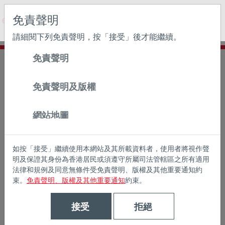
May we use cookies to track your activities? We take your
免責聲明
privacy very seriously. Please see our privacy policy for
details and any questions.
Yes
No
請細閱下列免責聲明，按「接受」後才能繼續。
免責聲明
主頁
可持續發展
免責聲明及版權
網站地圖
如按「接受」繼續使用本網站及其所載資料者，使用者將視作聲
明及保證其身份為香港居民或須遵守所屬司法管轄區之所有適用
法律和規例及同意無條件受免責聲明、版權及其他重要通知約
束。
免責聲明、版權及其他重要通知
約束。
接受
拒絕