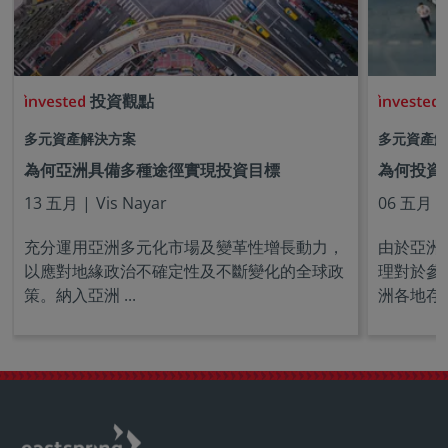
投資觀點
多元資產解決方案
多元資產解
為何亞洲具備多種途徑實現投資目標
為何投資
13 五月 |
Vis Nayar
06 五月 |
充分運用亞洲多元化市場及變革性增長動力，
由於亞洲
以應對地緣政治不確定性及不斷變化的全球政
理對於參
策。納入亞洲 ...
洲各地存 ..