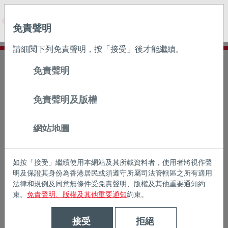
May we use cookies to track your activities? We take your
privacy very seriously. Please see our privacy policy for
免責聲明
details and any questions.
Yes
No
請細閱下列免責聲明，按「接受」後才能繼續。
主頁
瀚亞實力
多元資產解決方案
免責聲明
免責聲明及版權
網站地圖
如按「接受」繼續使用本網站及其所載資料者，使用者將視作聲
明及保證其身份為香港居民或須遵守所屬司法管轄區之所有適用
法律和規例及同意無條件受免責聲明、版權及其他重要通知約
束。
免責聲明、版權及其他重要通知
約束。
接受
拒絕