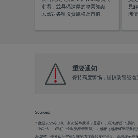
市場，並具備深厚的專業知識，
見解
以應對各種投資風格及市值。
洲債
重要通知
保持高度警惕，請慎防冒認瀚
Sources:
^
截至2026年3月。新加坡和香港（晨星），馬來西亞（理
（Wind），印尼（金融服務管理局），越南（越南國家證券委
新加坡、香港和台灣僅反映境內註冊的共同基金。泰國僅反映