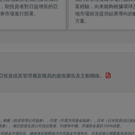
，助投資者對日益增長的亞
富經驗，向來能夠根據環球
券市場進行部署。
地市場狀況提供結果導向的
方案。
亞投資或其管理層及職員的虛假廣告及主動聯絡。
柏），泰國（投資管理公司協會），印度（印度共同基金協會），日本（日本投資信託協
員會）。瀚亞投資合資公司包括香港、印度和中國。市場排名基於100%持股。
共同基金市場存在。越南僅反映開放式共同基金市場存在。日本反映公開募集投資信託