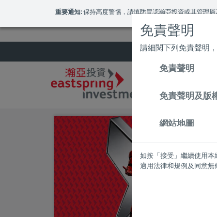
May we use cookies to track your activities?
重要通知:
保持高度警惕，請慎防冒認瀚亞投資或其管理層
免責聲明
請細閱下列免責聲明
免責聲明
免責聲明及版
網站地圖
如按「接受」繼續使用本
適用法律和規例及同意無