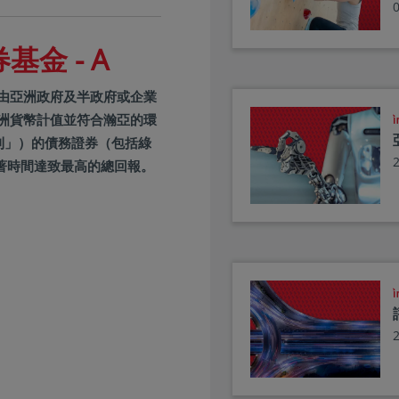
金 - A
於由亞洲政府及半政府或企業
洲貨幣計值並符合瀚亞的環
原則」）的債務證券（包括綠
著時間達致最高的總回報。