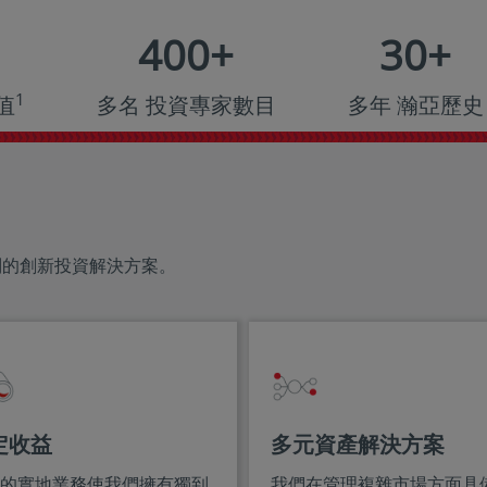
400
+
30
+
1
值
多名 投資專家數目
多年 瀚亞歷史
別的創新投資解決方案。
定收益
多元資產解決方案
的實地業務使我們擁有獨到
我們在管理複雜市場方面具