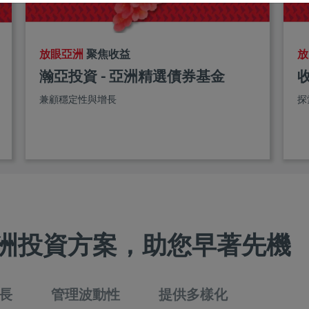
放眼亞洲
聚焦收益
放
瀚亞投資 - 亞洲精選債券基金
兼顧穩定性與增長
探
洲投資方案，助您早著先機
長
管理波動性
提供多樣化