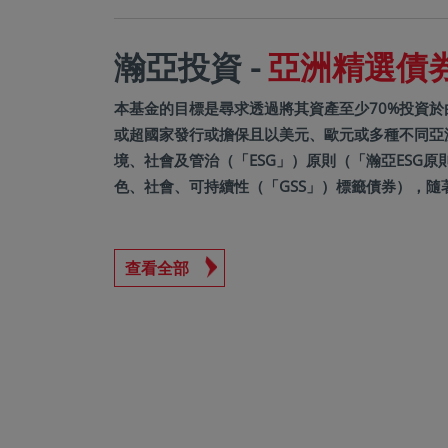
瀚亞投資 -
亞洲精選債券基
本基金的目標是尋求透過將其資產至少70%投資
或超國家發行或擔保且以美元、歐元或多種不同亞
境、社會及管治（「ESG」）原則（「瀚亞ESG
色、社會、可持續性（「GSS」）標籤債券），隨
查看全部