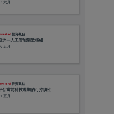
03 六月
投資觀點
亞洲—人工智能製造樞紐
26 五月
投資觀點
評估當前科技週期的可持續性
21 五月