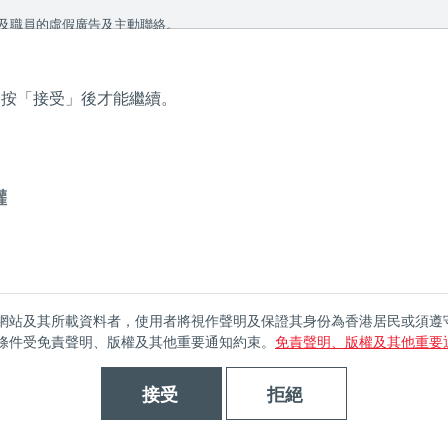
 We take your privacy very seriously. Please see our privacy
及職員的虛假廣告及主動聯絡。
，按「接受」後才能繼續。
個
關於瀚亞
瀚亞基金
瀚亞實力
可持續發展
投資
權
網站及其所載資料者，使用者將視作聲明及保證其身份為香港居民或須遵
條件受免責聲明、版權及其他重要通知約束。
免責聲明、版權及其他重要
接受
拒絕