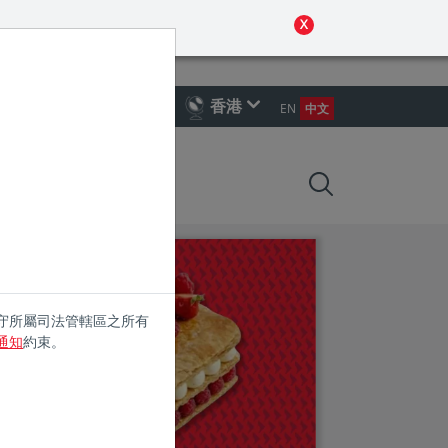
 policy for details and any questions.
Yes
No
X
人投資者或財務顧問
香港
EN
中文
觀點
守所屬司法管轄區之所有
通知
約束。