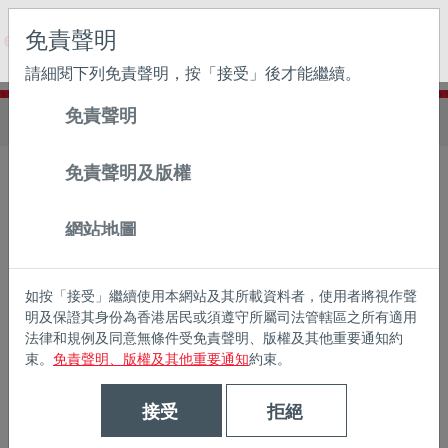
May we use cookies to track your activities? We take your
免責聲明
privacy very seriously. Please see our privacy policy for
details and any questions.
Yes
No
請細閱下列免責聲明，按「接受」後才能繼續。
免責聲明
主頁
私隱政策
免責聲明及版權
瀚亞投資（香港）有限公司（「瀚亞投資（香港）」）致力
於保護閣下的私隱，並保證遵守香港特別行政區法例第 486
網站地圖
章個人資料（私隱）條例的規定。
如按「接受」繼續使用本網站及其所載資料者，使用者將視作聲
本私隱政策僅與閣下於本網站提供的資訊相關。瀚亞投資
明及保證其身份為香港居民或須遵守所屬司法管轄區之所有適用
（香港）尊重閣下個人資訊的私隱權。本政策不會改變或影
法律和規例及同意無條件受免責聲明、版權及其他重要通知約
響閣下提供給瀚亞投資（香港）的任何資訊。除以下「個人
束。
免責聲明、版權及其他重要通知
約束。
資料收集」一節所述者外，除非獲得閣下許可或在特別狀況
接受
拒絕
下，瀚亞投資（香港）不會披露閣下的任何個人可識別的資
料。