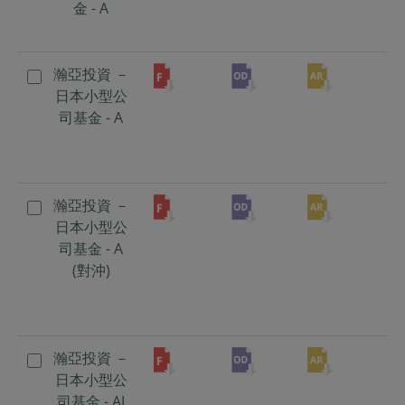
南股票
金 - A
基金 - A
瀚亞投
瀚亞投資 －
資 －日
日本小型公
本小型
司基金 - A
公司基
金 - A
瀚亞投
瀚亞投資 －
資 －日
日本小型公
本小型
司基金 - A
公司基
(對沖)
金 - A
(對沖)
瀚亞投
瀚亞投資 －
資 －日
日本小型公
本小型
司基金 - AJ