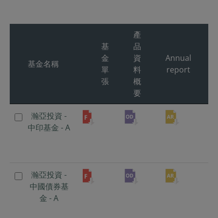
產
基
品
基金名
金
資
Annual
基金名稱
稱
單
料
report
張
概
要
基金
基
產
Annual
瀚亞投
瀚亞投資 -
名稱
金
品
report
資 - 中
中印基金 - A
單
資
印基金
張
料
- A
概
要
瀚亞投
瀚亞投資 -
資 - 中
中國債券基
國債券
金 - A
基金 - A