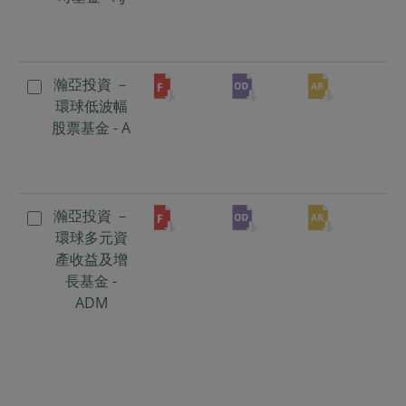
公司基
金 - AJ
瀚亞投
瀚亞投資 －
資 －環
環球低波幅
球低波
股票基金 - A
幅股票
基金 - A
瀚亞投
瀚亞投資 －
資 －環
環球多元資
球多元
產收益及增
資產收
長基金 -
益及增
ADM
長基金
- ADM