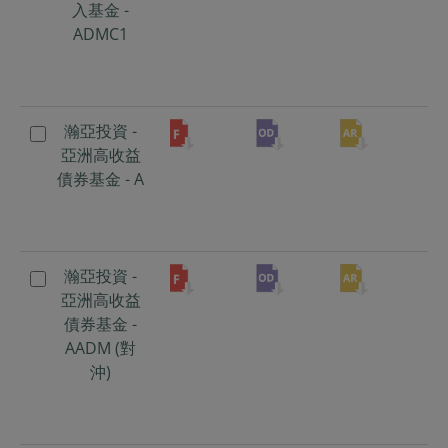
洲股票
入基金 -
收入基
ADMC1
金 -
ADMC1
瀚亞投
瀚亞投資 -
資 - 亞
亞洲高收益
洲高收
債券基金 - A
益債券
基金 - A
瀚亞投
瀚亞投資 -
資 - 亞
亞洲高收益
洲高收
債券基金 -
益債券
AADM (對
基金 -
沖)
AADM
(對沖)