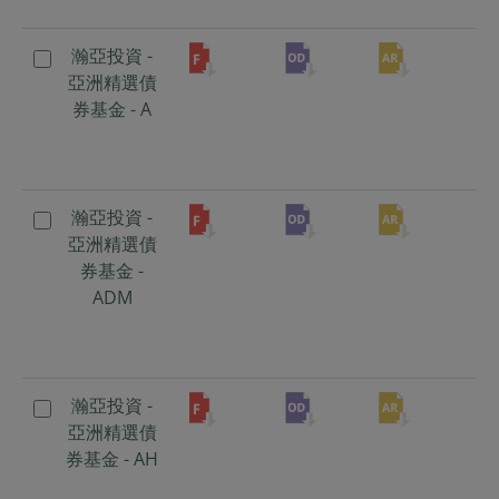
金 - AH
瀚亞投
瀚亞投資 -
資 - 亞
亞洲精選債
洲精選
券基金 - A
債券基
金 - A
瀚亞投
瀚亞投資 -
資 - 亞
亞洲精選債
洲精選
券基金 -
債券基
ADM
金 -
ADM
瀚亞投
瀚亞投資 -
資 - 亞
亞洲精選債
洲精選
券基金 - AH
債券基