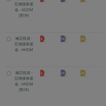
資 - 亞
亞洲債券基
洲債券
金 - AGDM
基金 -
(對沖)
AGDM
(對沖)
瀚亞投
瀚亞投資 -
資 - 亞
亞洲債券基
洲債券
金 - AHDM
基金 -
AHDM
瀚亞投
瀚亞投資 -
資 - 亞
亞洲債券基
洲債券
金 - ANDM
基金 -
(對沖)
ANDM
(對沖)