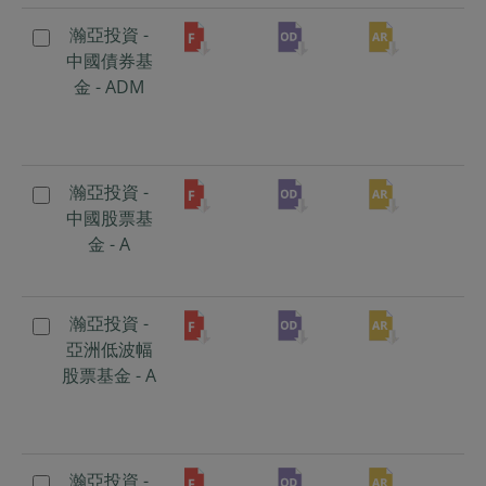
瀚亞投
瀚亞投資 -
資 - 中
中國債券基
國債券
金 - ADM
基金 -
ADM
瀚亞投
瀚亞投資 -
資 - 中
中國股票基
國股票
金 - A
基金 - A
瀚亞投
瀚亞投資 -
資 - 亞
亞洲低波幅
洲低波
股票基金 - A
幅股票
基金 - A
瀚亞投
瀚亞投資 -