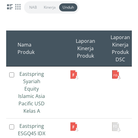
NAB
Kinerja
Unduh
Laporan
Laporan
Nama
Nama
Kinerja
Kinerja
Produk
Produk
Produk
Produk
DSC
Nama
Laporan
Laporan
Eastspring
Eastspring
Produk
Kinerja
Kinerja
Syariah
Syariah
Produk
Produk
Equity
Equity
DSC
Islamic Asia
Islamic Asia
Pacific USD
Pacific USD
Kelas A
Kelas A
Eastspring
Eastspring
ESGQ45 IDX
ESGQ45 IDX