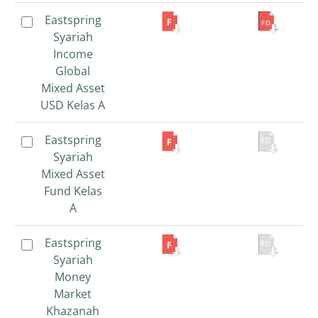
Eastspring
Eastspring
Syariah
Syariah
Income
Income
Global
Global
Mixed Asset
Mixed Asset
USD Kelas A
USD Kelas A
Eastspring
Eastspring
Syariah
Syariah
Mixed Asset
Mixed Asset
Fund Kelas
Fund Kelas
A
A
Eastspring
Eastspring
Syariah
Syariah
Money
Money
Market
Market
Khazanah
Khazanah