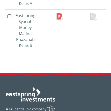
Kelas A
Kelas A
Eastspring
Eastspring
Syariah
Syariah
Money
Money
Market
Market
Khazanah
Khazanah
Kelas B
Kelas B