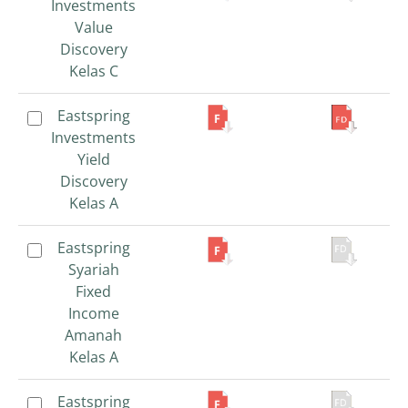
Investments
Investments
Value
Value
Discovery
Discovery
Kelas C
Kelas C
Eastspring
Eastspring
Investments
Investments
Yield
Yield
Discovery
Discovery
Kelas A
Kelas A
Eastspring
Eastspring
Syariah
Syariah
Fixed
Fixed
Income
Income
Amanah
Amanah
Kelas A
Kelas A
Eastspring
Eastspring