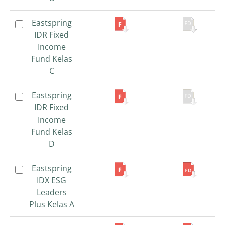
Eastspring
Eastspring
IDR Fixed
IDR Fixed
Income
Income
Fund Kelas
Fund Kelas
C
C
Eastspring
Eastspring
IDR Fixed
IDR Fixed
Income
Income
Fund Kelas
Fund Kelas
D
D
Eastspring
Eastspring
IDX ESG
IDX ESG
Leaders
Leaders
Plus Kelas A
Plus Kelas A