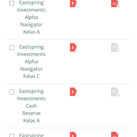
Eastspring
Eastspring
Investments
Investments
Alpha
Alpha
Navigator
Navigator
Kelas A
Kelas A
Eastspring
Eastspring
Investments
Investments
Alpha
Alpha
Navigator
Navigator
Kelas C
Kelas C
Eastspring
Eastspring
Investments
Investments
Cash
Cash
Reserve
Reserve
Kelas A
Kelas A
Eastspring
Eastspring