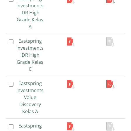
Investments
Investments
IDR High
IDR High
Grade Kelas
Grade Kelas
A
A
Eastspring
Eastspring
Investments
Investments
IDR High
IDR High
Grade Kelas
Grade Kelas
C
C
Eastspring
Eastspring
Investments
Investments
Value
Value
Discovery
Discovery
Kelas A
Kelas A
Eastspring
Eastspring