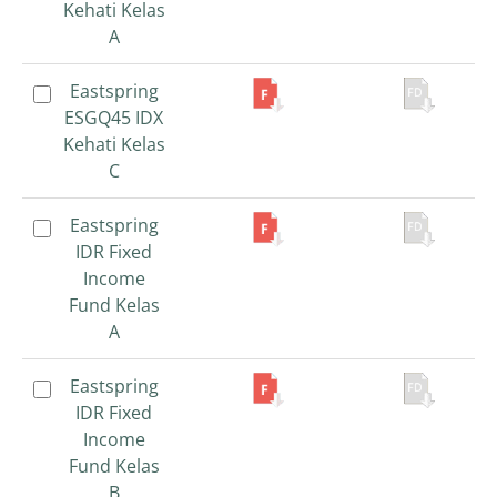
Kehati Kelas
Kehati Kelas
A
A
Eastspring
Eastspring
ESGQ45 IDX
ESGQ45 IDX
Kehati Kelas
Kehati Kelas
C
C
Eastspring
Eastspring
IDR Fixed
IDR Fixed
Income
Income
Fund Kelas
Fund Kelas
A
A
Eastspring
Eastspring
IDR Fixed
IDR Fixed
Income
Income
Fund Kelas
Fund Kelas
B
B