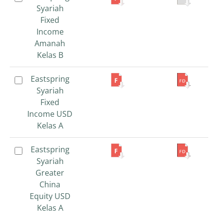
Syariah
Syariah
Fixed
Fixed
Income
Income
Amanah
Amanah
Kelas B
Kelas B
Eastspring
Eastspring
Syariah
Syariah
Fixed
Fixed
Income USD
Income USD
Kelas A
Kelas A
Eastspring
Eastspring
Syariah
Syariah
Greater
Greater
China
China
Equity USD
Equity USD
Kelas A
Kelas A