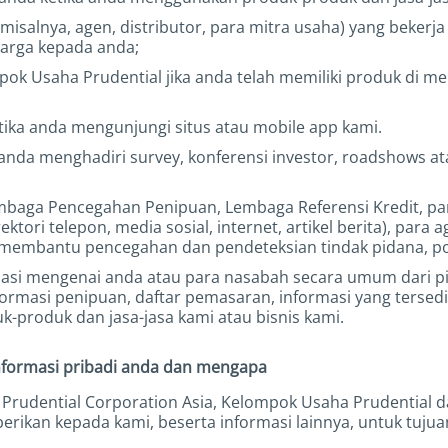
a (misalnya, agen, distributor, para mitra usaha) yang bek
harga kepada anda;
ok Usaha Prudential jika anda telah memiliki produk di m
ketika anda mengunjungi situs atau mobile app kami.
a anda menghadiri survey, konferensi investor, roadshows 
baga Pencegahan Penipuan, Lembaga Referensi Kredit, para 
rektori telepon, media sosial, internet, artikel berita), pa
uk membantu pencegahan dan pendeteksian tindak pidana, p
si mengenai anda atau para nasabah secara umum dari pih
nformasi penipuan, daftar pemasaran, informasi yang tersedi
roduk dan jasa-jasa kami atau bisnis kami.
formasi pribadi anda dan mengapa
, Prudential Corporation Asia, Kelompok Usaha Prudential 
rikan kepada kami, beserta informasi lainnya, untuk tujuan