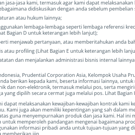
n jasa-jasa kami, termasuk agar kami dapat melaksanakan
sebagaimana didiskusikan dengan anda sebelum pembelian s
turan atau hukum lainnya;
unakan lembaga-lembaga seperti lembaga referensi kredit
hat Bagian D untuk keterangan lebih lanjut);
perti menjawab pertanyaan, atau memberitahukan anda ba
tau profiling (Lihat Bagian E untuk keterangan lebih lanju
atan dan menjalankan administrasi bisnis internal lainnya
 Indonesia, Prudential Corporation Asia, Kelompok Usaha P
nda berikan kepada kami, beserta informasi lainnya, unt
nik dan non-elektronik, termasuk melalui pos, serta meng
a yang dipilih secara cermat juga melalui pos. Lihat Bagian I
ami dapat melaksanakan kewajiban-kewajiban kontrak kami
u. Kami juga akan memiliki kepentingan yang sah dalam m
i atas guna menyempurnakan produk dan jasa kami. Hal ini
n untuk memperoleh pandangan mengenai bagaimana produk
unakan informasi pribadi anda untuk tujuan-tujuan yang di
 memberikan ijin.