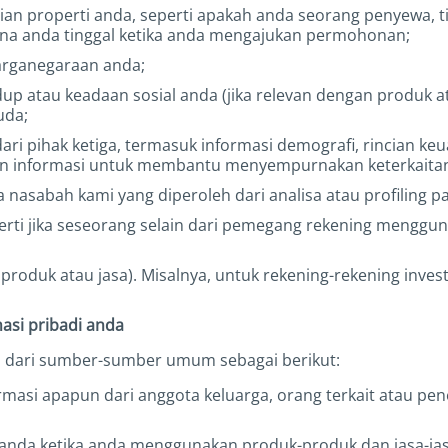
ian properti anda, seperti apakah anda seorang penyewa, 
ana anda tinggal ketika anda mengajukan permohonan;
arganegaraan anda;
dup atau keadaan sosial anda (jika relevan dengan produk a
uda;
dari pihak ketiga, termasuk informasi demografi, rincian k
 dan informasi untuk membantu menyempurnakan keterkaitan
asabah kami yang diperoleh dari analisa atau profiling p
eperti jika seseorang selain dari pemegang rekening menggu
 produk atau jasa). Misalnya, untuk rekening-rekening invest
asi pribadi anda
 dari sumber-sumber umum sebagai berikut:
rmasi apapun dari anggota keluarga, orang terkait atau pe
 anda ketika anda menggunakan produk-produk dan jasa-jas