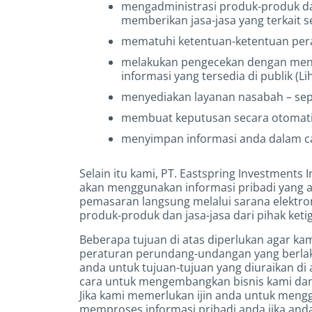
mengadministrasi produk-produk da
memberikan jasa-jasa yang terkait 
mematuhi ketentuan-ketentuan pera
melakukan pengecekan dengan mengg
informasi yang tersedia di publik (Li
menyediakan layanan nasabah – se
membuat keputusan secara otomatis a
menyimpan informasi anda dalam cat
Selain itu kami, PT. Eastspring Investments
akan menggunakan informasi pribadi yang a
pemasaran langsung melalui sarana elektro
produk-produk dan jasa-jasa dari pihak ketig
Beberapa tujuan di atas diperlukan agar k
peraturan perundang-undangan yang berlak
anda untuk tujuan-tujuan yang diuraikan d
cara untuk mengembangkan bisnis kami da
Jika kami memerlukan ijin anda untuk mengg
memproses informasi pribadi anda jika anda