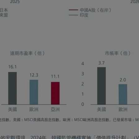
高股息指數。美國︰MSCI美國高股息指數。歐洲︰MSCI歐洲高股息指數。已發展市場
觀環境。2024年，韓國監管機構實施「價值提升計劃」（Value