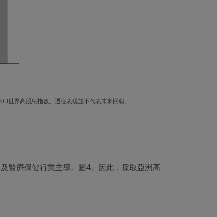
︰MSCI世界高股息指數。過往表現並不代表未來回報。
及醫療保健行業主導。圖4。因此，採取亞洲高