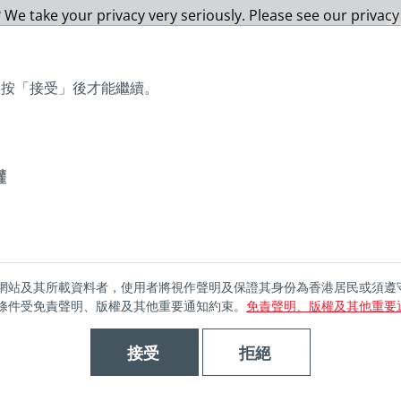
 We take your privacy very seriously. Please see our privacy
個
，按「接受」後才能繼續。
關於瀚亞
瀚亞基金
瀚亞實力
可持續發展
投資
忽視亞洲龐大的股息收益機會
權
者不應忽視亞洲
網站及其所載資料者，使用者將視作聲明及保證其身份為香港居民或須遵
條件受免責聲明、版權及其他重要通知約束。
免責聲明、版權及其他重要
息收益機會
接受
拒絕