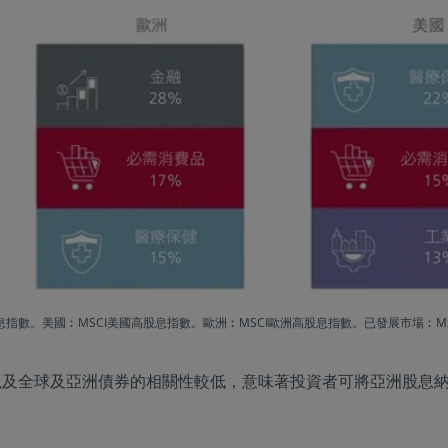
高股息指數。美國︰MSCI美國高股息指數。歐洲︰MSCI歐洲高股息指數。已發展市場
以及全球及亞洲債券的相關性較低，意味著投資者可將亞洲股息