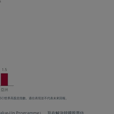
︰MSCI世界高股息指數。過往表現並不代表未來回報。
-Up Programme），旨在解決韓國股票估