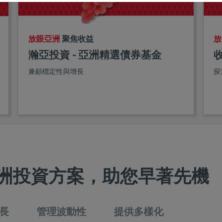
放眼亞洲
聚焦收益
放
瀚亞投資 - 亞洲精選債券基金
兼顧穩定性與增長
探
洲投資方案，助您早著先機
長
管理波動性
提供多樣化