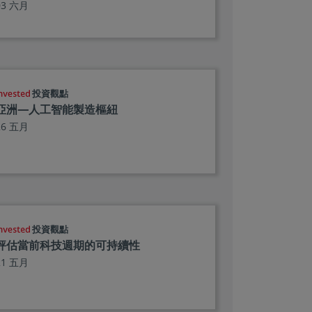
03 六月
投資觀點
亞洲—人工智能製造樞紐
26 五月
投資觀點
評估當前科技週期的可持續性
21 五月