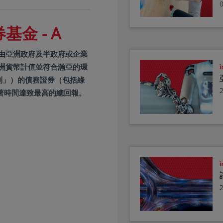
金 - A
於由亞洲政府及半政府或企業
洲貨幣計值並符合瀚亞的環
原則」）的債務證券（包括綠
著時間達致最高的總回報。