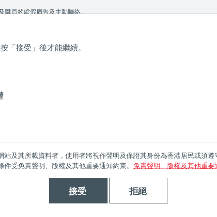
 We take your privacy very seriously. Please see our privacy
及職員的虛假廣告及主動聯絡。
，按「接受」後才能繼續。
個
關於瀚亞
瀚亞基金
瀚亞實力
可持續發展
投資
權
網站及其所載資料者，使用者將視作聲明及保證其身份為香港居民或須遵
條件受免責聲明、版權及其他重要通知約束。
免責聲明、版權及其他重要
接受
拒絕