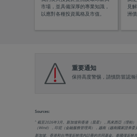
市場，並具備深厚的專業知識，
見解
以應對各種投資風格及市值。
洲債
重要通知
保持高度警惕，請慎防冒認瀚
Sources:
^
截至2026年3月。新加坡和香港（晨星），馬來西亞（理
（Wind），印尼（金融服務管理局），越南（越南國家證券委
新加坡、香港和台灣僅反映境內註冊的共同基金。泰國僅反映