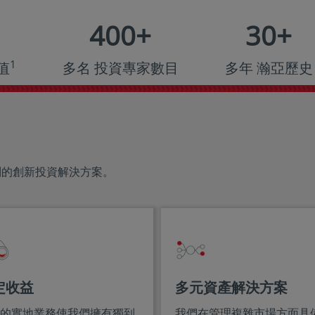
400
+
30
+
1
值
多名 投資專家數目
多年 瀚亞歷史
別的創新投資解決方案。
定收益
多元資產解決方案
的實地業務使我們擁有獨到
我們在管理複雜市場方面具