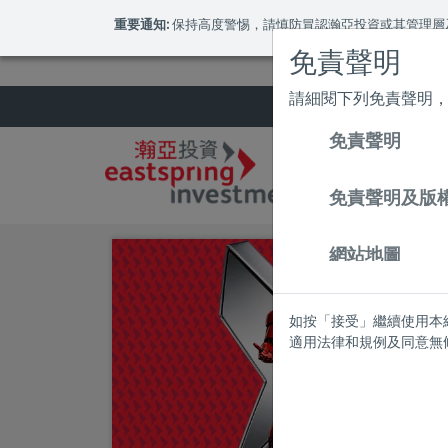
May we use cookies to track your activities?
重要通知:
保持高度警惕，請慎防冒認瀚亞投資或其管理層
免責聲明
請細閱下列免責聲明
免責聲明
免責聲明及版
網站地圖
如按「接受」繼續使用本
適用法律和規例及同意無