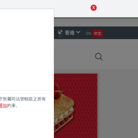
 policy for details and any questions.
Yes
No
X
人投資者或財務顧問
香港
EN
中文
觀點
守所屬司法管轄區之所有
通知
約束。