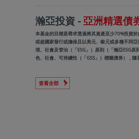
瀚亞投資 -
亞洲精選債券基
本基金的目標是尋求透過將其資產至少70%投資
或超國家發行或擔保且以美元、歐元或多種不同亞
境、社會及管治（「ESG」）原則（「瀚亞ESG
色、社會、可持續性（「GSS」）標籤債券），隨
查看全部