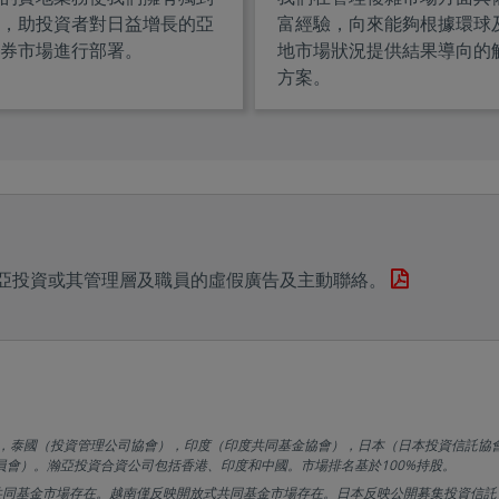
，助投資者對日益增長的亞
富經驗，向來能夠根據環球
券市場進行部署。
地市場狀況提供結果導向的
方案。
亞投資或其管理層及職員的虛假廣告及主動聯絡。
柏），泰國（投資管理公司協會），印度（印度共同基金協會），日本（日本投資信託協
員會）。瀚亞投資合資公司包括香港、印度和中國。市場排名基於100%持股。
共同基金市場存在。越南僅反映開放式共同基金市場存在。日本反映公開募集投資信託