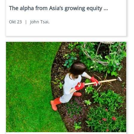
The alpha from Asia’s growing equity ...
Okt 23
|
John Tsai,