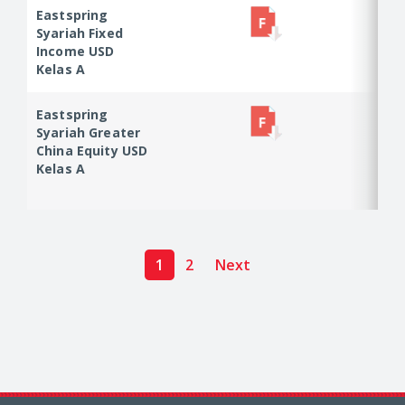
Eastspring
Eastspring
Syariah Fixed
Syariah Fixed
Income USD
Income USD
Kelas A
Kelas A
Eastspring
Eastspring
Syariah Greater
Syariah
China Equity USD
Greater China
Kelas A
Equity USD
Kelas A
1
2
Next