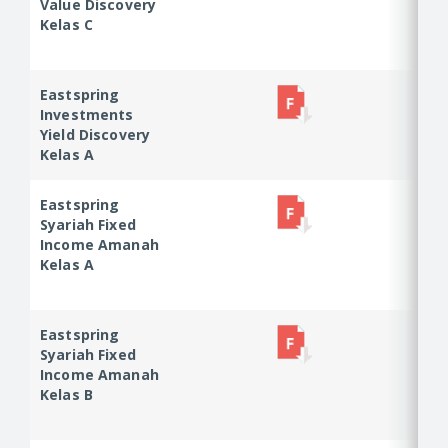
Value Discovery
Value
Kelas C
Discovery
Kelas C
Eastspring
Eastspring
Investments
Investments
Yield Discovery
Yield Discovery
Kelas A
Kelas A
Eastspring
Eastspring
Syariah Fixed
Syariah Fixed
Income Amanah
Income
Kelas A
Amanah Kelas
A
Eastspring
Eastspring
Syariah Fixed
Syariah Fixed
Income Amanah
Income
Kelas B
Amanah Kelas
B