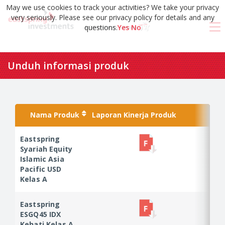
May we use cookies to track your activities? We take your privacy
very seriously. Please see our privacy policy for details and any
questions.
Yes
No
Unduh informasi produk
Nama Produk
Nama Produk
Laporan Kinerja Produk
B
Nama Produk
Laporan Kinerja Produk
B
Eastspring
Eastspring
Syariah Equity
Syariah Equity
Islamic Asia
Islamic Asia
Pacific USD
Pacific USD
Kelas A
Kelas A
Eastspring
Eastspring
ESGQ45 IDX
ESGQ45 IDX
Kehati Kelas A
Kehati Kelas A