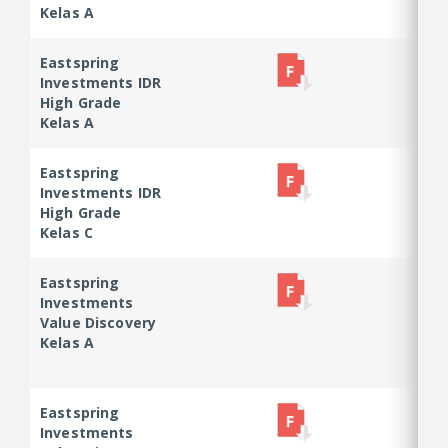
Kelas A
Kelas A
Eastspring
Eastspring
Investments IDR
Investments
High Grade
IDR High Grade
Kelas A
Kelas A
Eastspring
Eastspring
Investments IDR
Investments
High Grade
IDR High Grade
Kelas C
Kelas C
Eastspring
Eastspring
Investments
Investments
Value Discovery
Value
Kelas A
Discovery
Kelas A
Eastspring
Eastspring
Investments
Investments