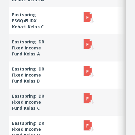
Eastspring
Eastspring
ESGQ45 IDX
ESGQ45 IDX
Kehati Kelas C
Kehati Kelas C
Eastspring IDR
Eastspring IDR
Fixed Income
Fixed Income
Fund Kelas A
Fund Kelas A
Eastspring IDR
Eastspring IDR
Fixed Income
Fixed Income
Fund Kelas B
Fund Kelas B
Eastspring IDR
Eastspring IDR
Fixed Income
Fixed Income
Fund Kelas C
Fund Kelas C
Eastspring IDR
Eastspring IDR
Fixed Income
Fixed Income