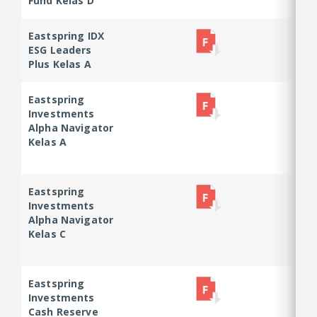
Fund Kelas D
Fund Kelas D
Eastspring IDX
Eastspring IDX
ESG Leaders
ESG Leaders
Plus Kelas A
Plus Kelas A
Eastspring
Eastspring
Investments
Investments
Alpha Navigator
Alpha
Kelas A
Navigator
Kelas A
Eastspring
Eastspring
Investments
Investments
Alpha Navigator
Alpha
Kelas C
Navigator
Kelas C
Eastspring
Eastspring
Investments
Investments
Cash Reserve
Cash Reserve