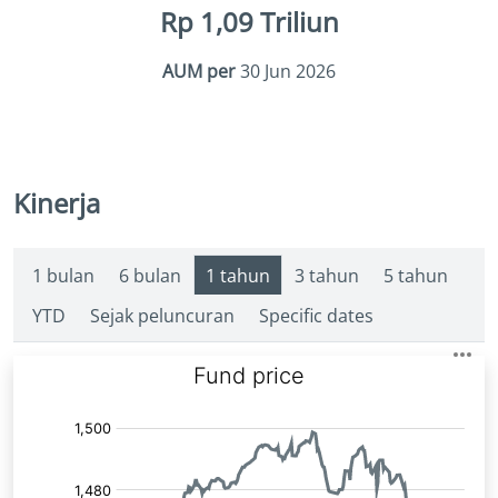
Rp 1,09 Triliun
AUM per
30 Jun 2026
Kinerja
1 bulan
6 bulan
1 tahun
3 tahun
5 tahun
YTD
Sejak peluncuran
Specific dates
Fund
Price: