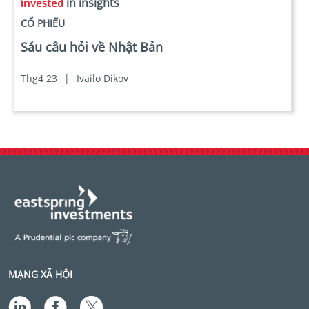
in insights
CỔ PHIẾU
Sáu câu hỏi về Nhật Bản
Thg4 23
|
Ivailo Dikov
MẠNG XÃ HỘI