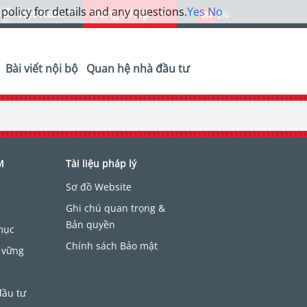
 policy for details and any questions.
Yes
No
Việt Nam
Đăng Nhập
VN
EN
Bài viết nội bộ
Quan hệ nhà đầu tư
M
Tài liệu pháp lý
Sơ đồ Website
Ghi chú quan trọng &
Bản quyền
mục
Chính sách Bảo mật
 vững
đầu tư