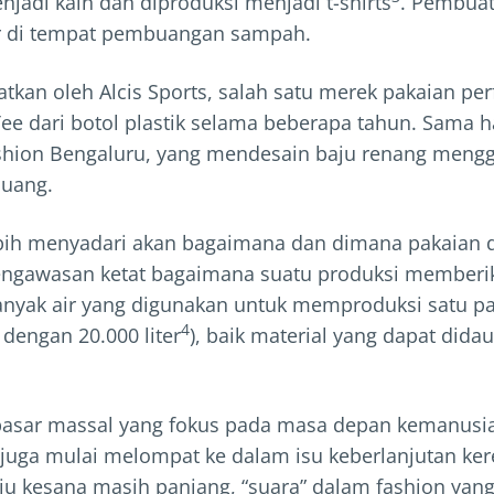
enjadi kain dan diproduksi menjadi t-shirts
. Pembuat
r di tempat pembuangan sampah.
atkan oleh Alcis Sports, salah satu merek pakaian p
 dari botol plastik selama beberapa tahun. Sama 
ashion Bengaluru, yang mendesain baju renang meng
buang.
bih menyadari akan bagaimana dan dimana pakaian di
pengawasan ketat bagaimana suatu produksi memberi
banyak air yang digunakan untuk memproduksi satu p
4
dengan 20.000 liter
), baik material yang dapat did
pasar massal yang fokus pada masa depan kemanus
h juga mulai melompat ke dalam isu keberlanjutan ke
 kesana masih panjang, “suara” dalam fashion yang 