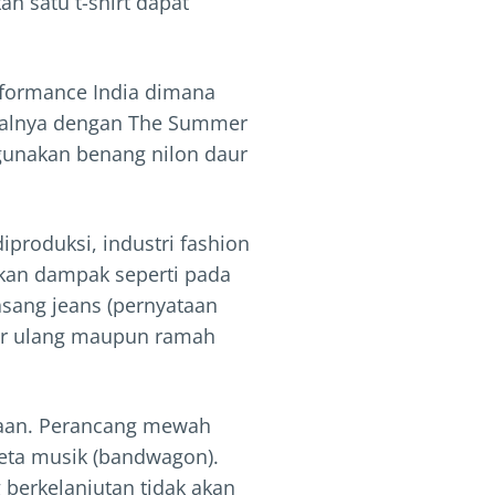
an satu t-shirt dapat
erformance India dimana
halnya dengan The Summer
gunakan benang nilon daur
produksi, industri fashion
kan dampak seperti pada
asang jeans (pernyataan
aur ulang maupun ramah
iaan. Perancang mewah
reta musik (bandwagon).
berkelanjutan tidak akan