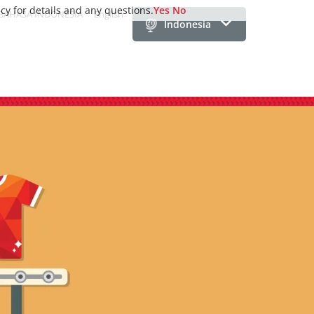
icy for details and any questions.
Yes
No
BAHASA INDONESIA
English
Indonesia