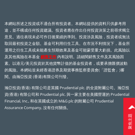
本網站所述之投資或不適合所有投資者。本網站提供的資料只供參考用
途，並不構成任何投資建議。投資者應在作出任何投資決策之前尋求獨立
意見。過往表現未必可作日後業績的準則。投資涉及風險，投資者或無法
取回最初投資之金額。基金可利用衍生工具。在市況不利情況下，基金所
運用之衍生工具或未能產生預期效果及基金可能蒙受重大虧損。此風險以
及其他風險在本基金
銷售文件
內有說明。請細閱銷售文件及其風險因
素。以港元/美元投資於其他貨幣計值的基金投資者，或要承擔匯價波動
的風險。本網站並未經香港證券及期貨事務監察委員會(「證監會」)審
閱。由瀚亞投資 (香港)有限公司刊發。
瀚亞投資(香港) 有限公司是英國
Prudential plc.
的全資附屬公司。瀚亞投
©
資(香港) 有限公司和
Prudential plc.
與一家主要在美國營運的
Prudential
瀚
Financial, Inc.,
和在英國成立的
M&G plc
的附屬公司
Prudential
亞
Assurance Company,
沒有任何關係。
投
聚焦主題
資
（
港