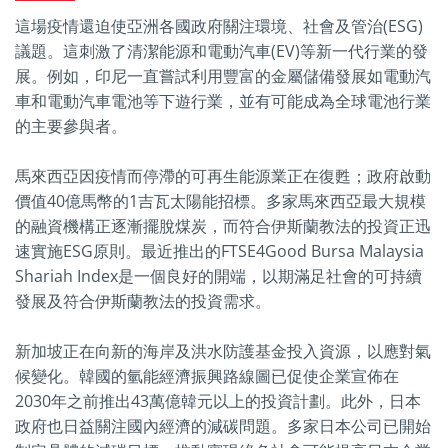
這場疫情還迫使亞洲各國政府關注環境、社會及管治(ESG)
議題。這刺激了清潔能源和電動汽車(EV)等新一代行業的發
展。例如，印尼一直嘗試利用豐富的金屬儲備發展如電動汽
車和電動汽車電池等下遊行業，並有可能成為全球電池行業
的主要參與者。
馬來西亞因疫情而停滯的可再生能源業正在復甦；政府啟動
價值40億馬幣的1吉瓦太陽能招標。多家馬來西亞最大規模
的融資機構正逐漸擺脫煤炭，而符合伊斯蘭教法的投資正迅
速實施ESG原則。最近推出的FTSE4Good Bursa Malaysia
Shariah Index是一個良好的開端，以期滿足社會的可持續
發展及符合伊斯蘭教法的投資需求。
新加坡正在向新的海岸及洪水防護基金投入資源，以應對氣
候變化。韓國的氫能經濟振興路線圖已促使企業宣佈在
2030年之前推出43萬億韓元以上的投資計劃。此外，日本
政府也日益關注國內經濟的減碳問題。多家日本公司已開始