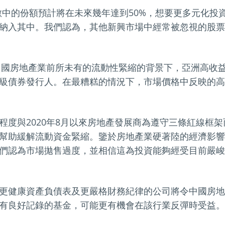
指數中的份額預計將在未來幾年達到50%，想要更多元化投
納入其中。我們認為，其他新興市場中經常被忽視的股票
在中國房地產業前所未有的流動性緊縮的背景下，亞洲高收
級債券發行人。在最糟糕的情況下，市場價格中反映的高
程度與2020年8月以來房地產發展商為遵守三條紅線框
幫助緩解流動資金緊縮。鑒於房地產業硬著陸的經濟影響
們認為市場拋售過度，並相信這為投資能夠經受目前嚴峻
更健康資產負債表及更嚴格財務紀律的公司將令中國房地
有良好記錄的基金，可能更有機會在該行業反彈時受益。