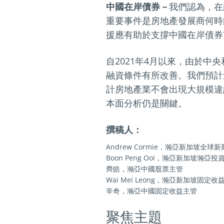
中國在岸債券－
我們認為，在
重要事件是房地產發展商何時
援應有助於支撐中國在岸債券
自2021年4月以來，由於中
融資條件有所改善。我們預計
計房地產業不會出現大規模違
本面分析仍是關鍵。
撰稿人：
Andrew Cormie，瀚亞新加坡全
Boon Peng Ooi，瀚亞新加坡瀚亞
齊皓，瀚亞中國股票主管
Wai Mei Leong，瀚亞新加坡固定
辛奇，瀚亞中國固定收益主管
聚焦主題