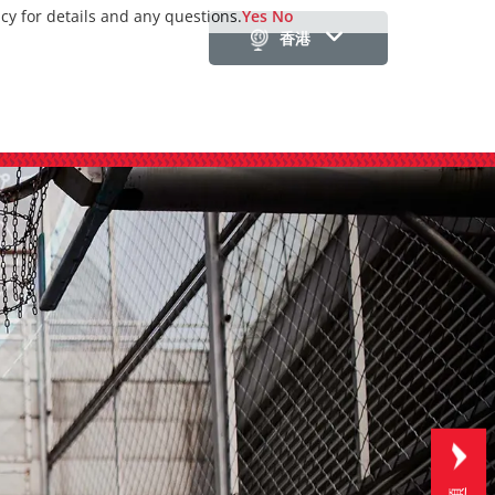
icy for details and any questions.
Yes
No
香港