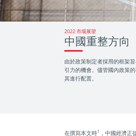
2022 市場展望
中國重整方向
由於政策制定者採用的框架旨
引力的機會。儘管國內政策的
其進行配置。
1
在撰寫本文時
，中國經濟正