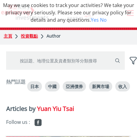
May we use cookies to track your activities? We take your
privacy very seriously. Please see our privacy policy for
details and any questions.
Yes
No
主頁
投資觀點
Author
熱門話題
日本
中國
亞洲債券
新興市場
收入
Articles by
Yuan Yiu Tsai
Follow us :