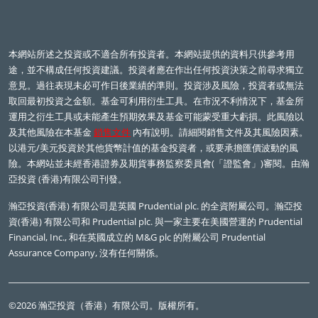
本網站所述之投資或不適合所有投資者。本網站提供的資料只供參考用
途，並不構成任何投資建議。投資者應在作出任何投資決策之前尋求獨立
意見。過往表現未必可作日後業績的準則。投資涉及風險，投資者或無法
取回最初投資之金額。基金可利用衍生工具。在市況不利情況下，基金所
運用之衍生工具或未能產生預期效果及基金可能蒙受重大虧損。此風險以
及其他風險在本基金
銷售文件
內有說明。請細閱銷售文件及其風險因素。
以港元/美元投資於其他貨幣計值的基金投資者，或要承擔匯價波動的風
險。本網站並未經香港證券及期貨事務監察委員會(「證監會」)審閱。由瀚
亞投資 (香港)有限公司刊發。
瀚亞投資(香港) 有限公司是英國
Prudential plc.
的全資附屬公司。瀚亞投
資(香港) 有限公司和
Prudential plc.
與一家主要在美國營運的
Prudential
Financial, Inc.,
和在英國成立的
M&G plc
的附屬公司
Prudential
Assurance Company,
沒有任何關係。
©2026 瀚亞投資（香港）有限公司。版權所有。