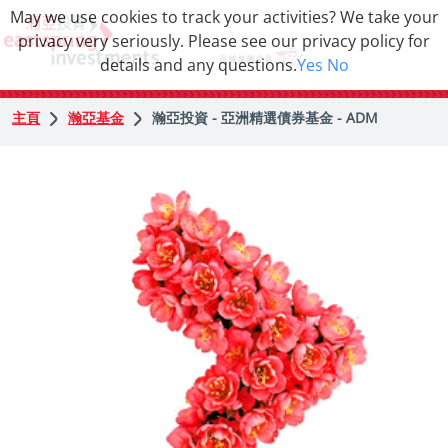
May we use cookies to track your activities? We take your
privacy very seriously. Please see our privacy policy for
details and any questions.
Yes
No
主頁
瀚亞基金
瀚亞投資 - 亞洲精選債券基金 - ADM