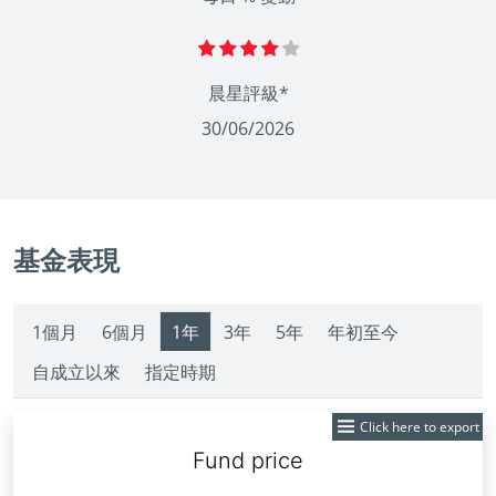
晨星評級*
30/06/2026
基金表現
1個月
6個月
1年
3年
5年
年初至今
自成立以來
指定時期
Click here to export
Fund
Monday,
Wednesday,
Monday,
Monday,
Friday,
Monday,
Monday,
Wednesday,
Monday,
Monday,
Wednesday,
Price:
Sep
Oct
Nov
Dec
Jan
Feb
Mar
Apr
May
Jun
Jul