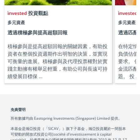
投資觀點
多元資產
多元資產
透過積極參與提高超額回報
透過匹配
積極參與是提高超額回報的關鍵因素，有助投
在特定情
資者在整個投資週期作出明智的決策，並實現
負債估值
可衡量的進展。積極參與及代理投票權對於實
要求。 
踐主動擁有權舉足輕重，有助公司與長遠可持
金流匹配
續發展目標保 ...
題。 投 ...
免責聲明
所有數據均由 Eastspring Investments (Singapore) Limited 提供。
本基金是瀚亞投資（「SICAV」）旗下子基金，瀚亞投資屬於一間股本
可變動的開放式投資公司(société d'investissement à capital
variable)，於盧森堡大公國根據有關集體投資計劃的 2010 年 12 月 17