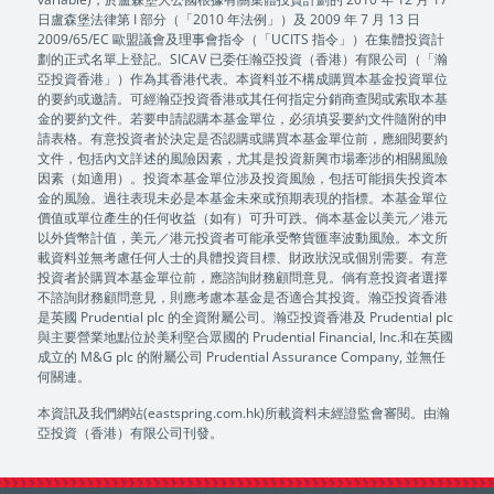
日盧森堡法律第 I 部分（「2010 年法例」）及 2009 年 7 月 13 日
2009/65/EC 歐盟議會及理事會指令（「UCITS 指令」）在集體投資計
劃的正式名單上登記。SICAV 已委任瀚亞投資（香港）有限公司（「瀚
亞投資香港」）作為其香港代表。本資料並不構成購買本基金投資單位
的要約或邀請。可經瀚亞投資香港或其任何指定分銷商查閱或索取本基
金的要約文件。若要申請認購本基金單位，必須填妥要約文件隨附的申
請表格。有意投資者於決定是否認購或購買本基金單位前，應細閱要約
文件，包括內文詳述的風險因素，尤其是投資新興市場牽涉的相關風險
因素（如適用）。投資本基金單位涉及投資風險，包括可能損失投資本
金的風險。過往表現未必是本基金未來或預期表現的指標。本基金單位
價值或單位產生的任何收益（如有）可升可跌。倘本基金以美元／港元
以外貨幣計值，美元／港元投資者可能承受幣貨匯率波動風險。本文所
載資料並無考慮任何人士的具體投資目標、財政狀況或個別需要。有意
投資者於購買本基金單位前，應諮詢財務顧問意見。倘有意投資者選擇
不諮詢財務顧問意見，則應考慮本基金是否適合其投資。瀚亞投資香港
是英國 Prudential plc 的全資附屬公司。瀚亞投資香港及 Prudential plc
與主要營業地點位於美利堅合眾國的 Prudential Financial, Inc.和在英國
成立的 M&G plc 的附屬公司 Prudential Assurance Company, 並無任
何關連。
本資訊及我們網站(eastspring.com.hk)所載資料未經證監會審閱。由瀚
亞投資（香港）有限公司刊發。