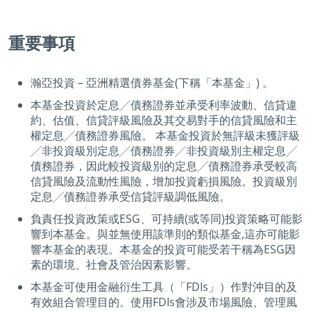
重要事項
瀚亞投資 – 亞洲精選債券基金(下稱「本基金」) 。
本基金投資於定息╱債務證券並承受利率波動、信貸違
約、估值、信貸評級風險及其交易對手的信貸風險和主
權定息╱債務證券風險。 本基金投資於無評級未獲評級
╱非投資級別定息╱債務證券╱非投資級別主權定息╱
債務證券，因此較投資級別的定息╱債務證券承受較高
信貸風險及流動性風險，增加投資虧損風險。投資級別
定息╱債務證券承受信貸評級調低風險。
負責任投資政策或ESG、可持續(或等同)投資策略可能影
響到本基金。與並無使用該準則的類似基金,這亦可能影
響本基金的表現。本基金的投資可能受若干稱為ESG因
素的環境、社會及管治因素影響。
本基金可使用金融衍生工具（「FDIs」）作對沖目的及
有效組合管理目的。使用FDIs會涉及市場風險、管理風