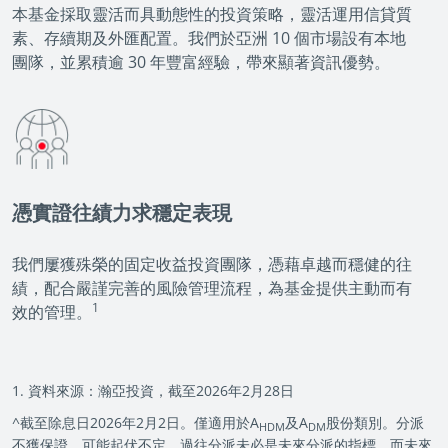
本基金採取靈活而具動態性的投資策略，靈活運用信貸質
素、存續期及外匯配置。我們於亞洲 10 個市場設有本地
團隊，並累積逾 30 年豐富經驗，帶來顯著資訊優勢。
憑實證往績力求穩定表現
我們屢獲殊榮的固定收益投資團隊，憑藉卓越而穩健的往
績，配合嚴謹完善的風險管理流程，為基金提供主動而有
1
效的管理。
1. 資料來源：瀚亞投資，截至2026年2月28日
^截至除息日2026年2月2日。僅適用於A
及A
股份類別。分派
HDM
DM
不獲保證，可能起伏不定。過往分派未必是未來分派的指標，而未來