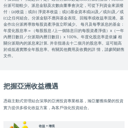
分派可能較少。派息金額及次數由董事會決定，可從下列資金來源撥
付：(a)收益；或(b) 淨資本收益；或(c)基金資本或(a)及／或(b)及／或
(c)之任何組合。分派金額不應與基金表現、回報率或收益率混淆。基
金作出分派將導致每股資產淨值立即減少。 每月及每季派息的基金：
年度化股息率＝（每股股息 /上一個除息日的每股資產淨值）x（一年
內曆日數目／分派期內曆日數目）x 100%。年度化股息率是依據 相
關分派期內的派息來計算, 并非指過去十二個月的股息率。這可能高
於或低過實際全年股息率。有關其他費用及收費的詳 情，請參閱銷售
文件。
把握亞洲收益機遇
憑藉主動式管理結合深厚的亞洲投資專業根基，瀚亞屢獲殊榮的投資
實力提供多樣化收益方案，為客戶強化投資組合。
收益 + 增長