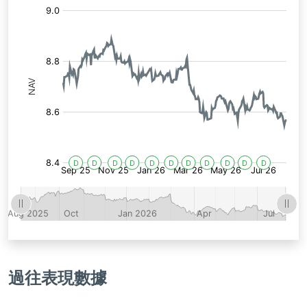
1,
1,
3,
1,
2,
2,
2,
1,
4,
1,
1,
2025
2025
2025
2025
2026
2026
2026
2026
2026
2026
2026
Dividend:0.0368858
Dividend:0.0358644
Dividend:0.0398441
Dividend:0.033811
Dividend:0.038317
Dividend:0.0370386
Dividend:0.0334351
Dividend:0.0358849
Dividend:0.0387411
Dividend:0.0396112
Dividend:0.0424455
過往表現數據