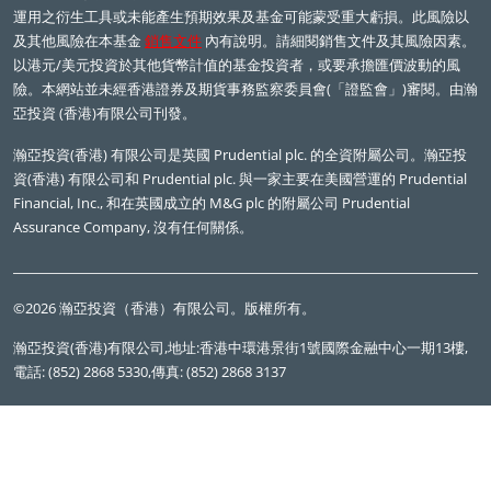
運用之衍生工具或未能產生預期效果及基金可能蒙受重大虧損。此風險以
及其他風險在本基金
銷售文件
內有說明。請細閱銷售文件及其風險因素。
以港元/美元投資於其他貨幣計值的基金投資者，或要承擔匯價波動的風
險。本網站並未經香港證券及期貨事務監察委員會(「證監會」)審閱。由瀚
亞投資 (香港)有限公司刊發。
瀚亞投資(香港) 有限公司是英國
Prudential plc.
的全資附屬公司。瀚亞投
資(香港) 有限公司和
Prudential plc.
與一家主要在美國營運的
Prudential
Financial, Inc.,
和在英國成立的
M&G plc
的附屬公司
Prudential
Assurance Company,
沒有任何關係。
©2026 瀚亞投資（香港）有限公司。版權所有。
瀚亞投資(香港)有限公司,地址:香港中環港景街1號國際金融中心一期13樓,
電話: (852) 2868 5330,傳真: (852) 2868 3137