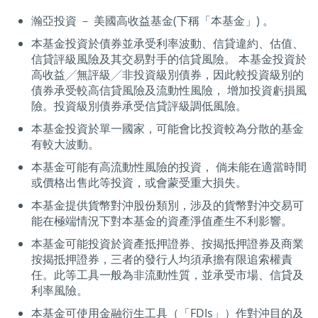
瀚亞投資 － 美國高收益基金(下稱「本基金」) 。
本基金投資於債券並承受利率波動、信貸違約、估值、
信貸評級風險及其交易對手的信貸風險。 本基金投資於
高收益╱無評級╱非投資級別債券，因此較投資級別的
債券承受較高信貸風險及流動性風險， 增加投資虧損風
險。投資級別債券承受信貸評級調低風險。
本基金投資於單一國家，可能會比投資較為分散的基金
有較大波動。
本基金可能有高流動性風險的投資， 倘未能在適當時間
或價格出售此等投資，或會蒙受重大損失。
本基金提供貨幣對沖股份類別，涉及的貨幣對沖交易可
能在極端情況下對本基金的資產淨值產生不利影響。
本基金可能投資於資產抵押證券、按揭抵押證券及商業
按揭抵押證券，三者的發行人均須承擔有限追索權責
任。此等工具一般為非流動性質，並承受市場、信貸及
利率風險。
本基金可使用金融衍生工具（「FDIs」）作對沖目的及