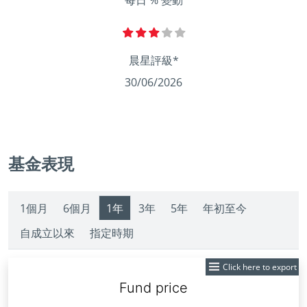
每日 % 變動
晨星評級*
30/06/2026
基金表現
1個月
6個月
1年
3年
5年
年初至今
自成立以來
指定時期
Click here to export
Fund
Tuesday,
Wednesday,
Monday,
Monday,
Friday,
Monday,
Monday,
Wednesday,
Monday,
Monday,
Wednesday,
Price:
Sep
Oct
Nov
Dec
Jan
Feb
Mar
Apr
May
Jun
Jul