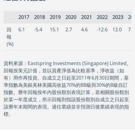
2017
2018
2019
2020
2021
2022
2023
20
回
6.1
-5.4
15.1
2.7
4.6
-12.6
12.0
7.0
報
(%)
資料來源：Eastspring Investments (Singapore) Limited。
回報按美元計值，並以資產淨值為比較基準，淨收益（如
有）用作再投資。自成立之日起至2011年6月30日期間，基
準指數為美銀美林美國高收益70%的BB級與30%的B級自訂
指數。曆年回報按年內股份類別表現計算，若相關股份類別
於某一年度成立，所示回報則指該股份類別自成立之日起至
該曆年末期間的表現。過往業績並非預測日後業績表現的指
標。