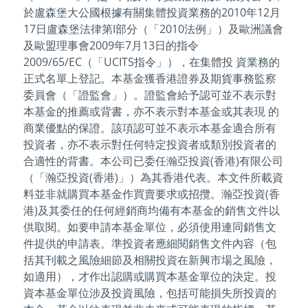
於盧森堡大公國根據有關集體投資業務的2010年12月
17日盧森堡法律第I部分（「2010法例」）及歐洲議會
及歐盟理事會2009年7月13日的指令
2009/65/EC（「UCITS指令」），在集體投 資業務的
正式名單上登記。本基金獲香港證券及期貨事務監察
委員會（「證監會」）。證監會給予認可並不表示對
本基金的推薦或背書，亦不表示對本基金或其表現 的
商業優點的保證。該項認可並不表示本基金適合所有
投資者，亦不表示對任何特定投資者或類別投資者的
合適性的背書。本公司已委任瀚亞投資(香港)有限公司
（「瀚亞投資(香港)」）為其香港代表。本文件所載資
料並非就購買本基金作買賣要求或招攬。瀚亞投資(香
港)及其委任的任何經銷商均備有本基金的銷售文件以
供取閱。如要申請本基金單位，必須使用連同銷售文
件提供的申請表。準投資者應細閱銷售文件內容（包
括其刊載之風險細節及相關投資在新興市場之風險，
如適用），才作出認購或購買本基金單位的決定。投
資本基金單位涉及投資風險，包括可能損失所投資的