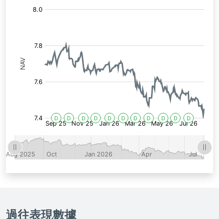
2,
1,
3,
1,
2,
2,
2,
1,
4,
1,
1,
2025
2025
2025
2025
2026
2026
2026
2026
2026
2026
2026
Dividend:0.0538652
Dividend:0.0489806
Dividend:0.0559174
Dividend:0.047132
Dividend:0.053683
Dividend:0.0520189
Dividend:0.0469111
Dividend:0.0498082
Dividend:0.0540585
Dividend:0.046322
Dividend:0.0495189
過往表現數據