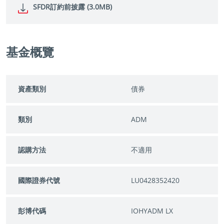
SFDR訂約前披露 (3.0MB)
基金概覽
資產類別
債券
類別
ADM
認購方法
不適用
國際證券代號
LU0428352420
彭博代碼
IOHYADM LX