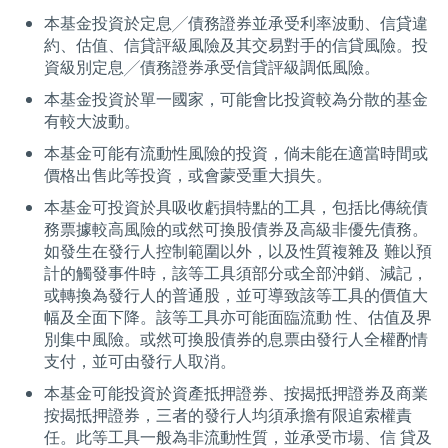
本基金投資於定息╱債務證券並承受利率波動、信貸違
約、估值、信貸評級風險及其交易對手的信貸風險。投
資級別定息╱債務證券承受信貸評級調低風險。
本基金投資於單一國家，可能會比投資較為分散的基金
有較大波動。
本基金可能有流動性風險的投資，倘未能在適當時間或
價格出售此等投資，或會蒙受重大損失。
本基金可投資於具吸收虧損特點的工具，包括比傳統債
務票據較高風險的或然可換股債券及高級非優先債務。
如發生在發行人控制範圍以外，以及性質複雜及 難以預
計的觸發事件時，該等工具須部分或全部沖銷、減記，
或轉換為發行人的普通股，並可導致該等工具的價值大
幅及全面下降。該等工具亦可能面臨流動 性、估值及界
別集中風險。或然可換股債券的息票由發行人全權酌情
支付，並可由發行人取消。
本基金可能投資於資產抵押證券、按揭抵押證券及商業
按揭抵押證券，三者的發行人均須承擔有限追索權責
任。此等工具一般為非流動性質，並承受市場、信 貸及