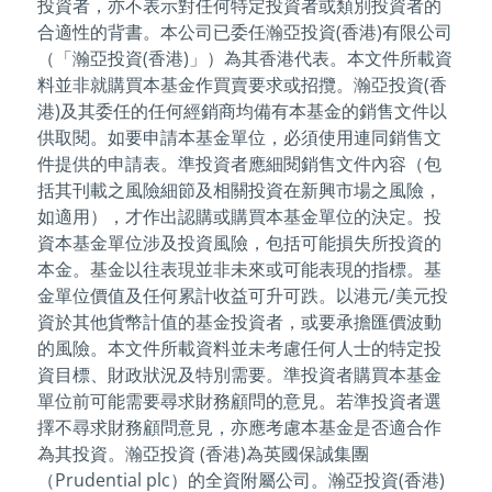
投資者，亦不表示對任何特定投資者或類別投資者的
合適性的背書。本公司已委任瀚亞投資(香港)有限公司
（「瀚亞投資(香港)」）為其香港代表。本文件所載資
料並非就購買本基金作買賣要求或招攬。瀚亞投資(香
港)及其委任的任何經銷商均備有本基金的銷售文件以
供取閱。如要申請本基金單位，必須使用連同銷售文
件提供的申請表。準投資者應細閱銷售文件內容（包
括其刊載之風險細節及相關投資在新興市場之風險，
如適用），才作出認購或購買本基金單位的決定。投
資本基金單位涉及投資風險，包括可能損失所投資的
本金。基金以往表現並非未來或可能表現的指標。基
金單位價值及任何累計收益可升可跌。以港元/美元投
資於其他貨幣計值的基金投資者，或要承擔匯價波動
的風險。本文件所載資料並未考慮任何人士的特定投
資目標、財政狀況及特別需要。準投資者購買本基金
單位前可能需要尋求財務顧問的意見。若準投資者選
擇不尋求財務顧問意見，亦應考慮本基金是否適合作
為其投資。瀚亞投資 (香港)為英國保誠集團
（Prudential plc）的全資附屬公司。瀚亞投資(香港)