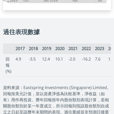
過往表現數據
2017
2018
2019
2020
2021
2022
2023
20
回
4.9
-3.5
12.4
10.1
-2.0
-16.2
7.6
1.6
報
(%)
資料來源：Eastspring Investments (Singapore) Limited。
回報按美元計值，並以資產淨值為比較基準，淨收益（如
有）用作再投資。曆年回報按年內股份類別表現計算，若相
關股份類別於某一年度成立，所示回報則指該股份類別自成
立之日起至該曆年末期間的表現。過往業績並非預測日後業