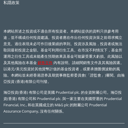
私隱政策
本網站所述之投資或不適合所有投資者。本網站提供的資料只供參考用
途，並不構成任何投資建議。投資者應在作出任何投資決策之前尋求獨立
意見。過往表現未必可作日後業績的準則。投資涉及風險，投資者或無法
取回最初投資之金額。基金可利用衍生工具。在市況不利情況下，基金所
運用之衍生工具或未能產生預期效果及基金可能蒙受重大虧損。此風險以
及其他風險在本基金
銷售文件
內有說明。請細閱銷售文件及其風險因素。
以港元/美元投資於其他貨幣計值的基金投資者，或要承擔匯價波動的風
險。本網站並未經香港證券及期貨事務監察委員會(「證監會」)審閱。由瀚
亞投資 (香港)有限公司刊發。
瀚亞投資(香港) 有限公司是英國
Prudential plc.
的全資附屬公司。瀚亞投
資(香港) 有限公司和
Prudential plc.
與一家主要在美國營運的
Prudential
Financial, Inc.,
和在英國成立的
M&G plc
的附屬公司
Prudential
Assurance Company,
沒有任何關係。