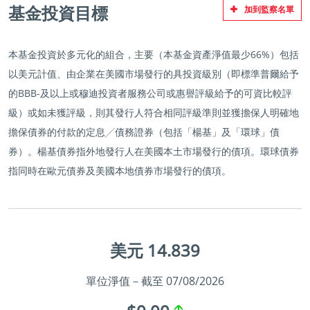
基金投資目標
加到監察名單
本基金投資於多元化的組合，主要（本基金資產淨值最少66%）包括
以美元計值、由企業在美國市場發行的具投資級別（即標準普爾給予
的BBB-及以上或穆迪投資者服務公司或惠譽評級給予的可資比較評
級）或如未獲評級，則其發行人符合相同評級準則並獲擔保人明確地
擔保債券的付款的定息╱債務證券（包括「楊基」及「環球」債
券）。楊基債券指外地發行人在美國本土市場發行的債項。環球債券
指同時在歐元債券及美國本地債券市場發行的債項。
美元 14.839
單位淨值－截至 07/08/2026