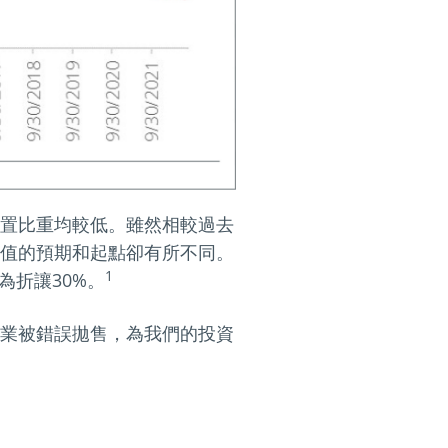
置比重均較低。雖然相較過去
值的預期和起點卻有所不同。
1
為折讓30%。
業被錯誤拋售，為我們的投資