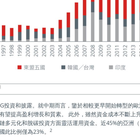
SG投資和披露。就中期而言，鑒於相較更早開始轉型的
有望提高盈利增長和質素。 此外，雖然資金成本不斷上
鏈多元化和脫碳投資方面靈活運用資金。近45%的亞洲
2
國此比例僅為23%。