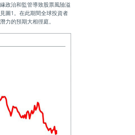
緣政治和監管導致股票風險溢
見圖1。在此期間全球投資者
潛力的預期大相徑庭。