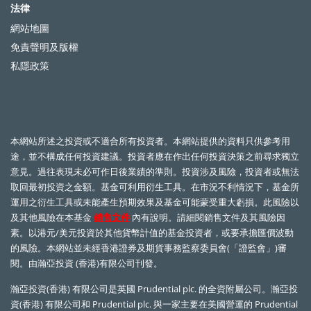
法律
網站地圖
免責聲明及版權
私隱政策
本網站所述之投資或不適合所有投資者。本網站提供的資料只供參考用
途，並不構成任何投資建議。投資者應在作出任何投資決策之前尋求獨立
意見。過往表現未必可作日後業績的準則。投資涉及風險，投資者或無法
取回最初投資之金額。基金可利用衍生工具。在市況不利情況下，基金所
運用之衍生工具或未能產生預期效果及基金可能蒙受重大虧損。此風險以
及其他風險在本基金
銷售文件
內有說明。請細閱銷售文件及其風險因
素。以港元/美元投資於其他貨幣計值的基金投資者，或要承擔匯價波動
的風險。本網站並未經香港證券及期貨事務監察委員會(「證監會」)審
閱。由瀚亞投資 (香港)有限公司刊發。
瀚亞投資(香港) 有限公司是英國
Prudential plc.
的全資附屬公司。瀚亞投
©
資(香港) 有限公司和
Prudential plc.
與一家主要在美國營運的
Prudential