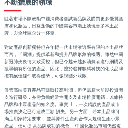
不斷擴展的領域
隨著市場不斷鼓勵中國消費者嘗試新品牌及購買更多優質護
膚和化妝品，日益蓬勃的中國美容市場正湧現更多本土品
牌，與全球巨企分一杯羹。
對於產品創新獨特但在年輕一代市場滲透率有限的本土品牌
而言，「國潮」提供革新和提升品牌形象的機遇。雖然中國
新冠肺炎疫情大致受控，但已令越來越多消費者進行網購及
搜尋物有所值的產品。因此，擅於發揮數碼科技的化妝品牌
擁有絕佳條件取得優勢，可傲視國外競敵。
儘管高端美容產品可賺取較高利潤，但仍需龐大前期投資開
支進行研發，亦需負擔經常性開支及市場推廣開銷，以維持
品牌和小眾產品的知名度。事實 上，一次錯誤的產品或市
場推廣決定已可造成巨額 損失。另一方面，若本土品牌可
滿足用家特定要求， 並與原件生產商合作大規模生產小眾
產品，便可提 高品牌成功的機會。 中國化妝品市場仍然複