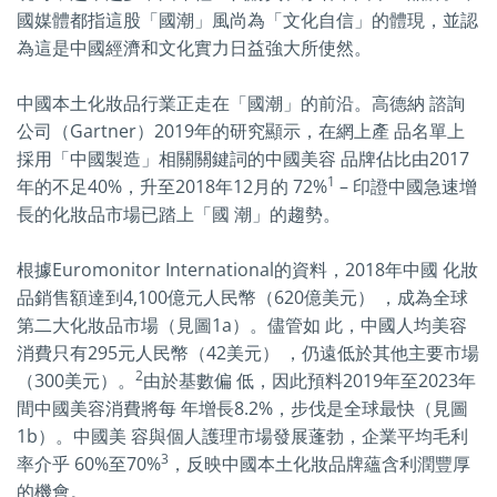
國媒體都指這股「國潮」風尚為「文化自信」的體現，並認
為這是中國經濟和文化實力日益強大所使然。
中國本土化妝品行業正走在「國潮」的前沿。高德納 諮詢
公司（Gartner）2019年的研究顯示，在網上產 品名單上
採用「中國製造」相關關鍵詞的中國美容 品牌佔比由2017
1
年的不足40%，升至2018年12月的 72%
– 印證中國急速增
長的化妝品市場已踏上「國 潮」的趨勢。
根據Euromonitor International的資料，2018年中國 化妝
品銷售額達到4,100億元人民幣（620億美元） ，成為全球
第二大化妝品市場（見圖1a）。儘管如 此，中國人均美容
消費只有295元人民幣（42美元） ，仍遠低於其他主要市場
2
（300美元）。
由於基數偏 低，因此預料2019年至2023年
間中國美容消費將每 年增長8.2%，步伐是全球最快（見圖
1b）。中國美 容與個人護理市場發展蓬勃，企業平均毛利
3
率介乎 60%至70%
，反映中國本土化妝品牌蘊含利潤豐厚
的機會。