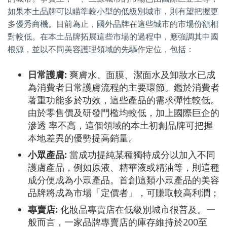
如果本土品牌可以瞄準較小型的低級別城市，則有望把握更
多優秀商機。目前為止，國外品牌在這些城市的市場份額相
對較低。在本土品牌拓展這些市場的過程中，應強調其中國
根源，並以不同美容護理領域的先驅作定位，包括：
日常護膚:
爽膚水、面膜、潔面水及卸妝水已成
為消費者日常護膚流程的主要環節。鑑於消費者
著重功能多於功效，這些產品的需求彈性較低。
由於零售價及研發門檻均較低，加上國際巨企的
滲透 率不高，這個領域的本土初創品牌可把握
本地差異的優勢提高銷量。
小眾產品:
當成功提純某種獨特成分以加入不同
護膚產品，例如原液、精華液或精油等，則這種
成分便成為小眾產品。首創這類小眾產品的美容
品牌將成為市場「定價者」，可賺取較高利潤；
專賣店:
化妝品專賣店在低級別城市很普及。一
般而言，一家品牌專賣店的庫存維持於200至