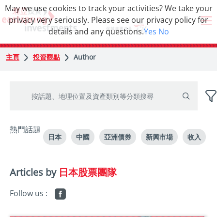
May we use cookies to track your activities? We take your
privacy very seriously. Please see our privacy policy for
details and any questions.
Yes
No
主頁
投資觀點
Author
熱門話題
日本
中國
亞洲債券
新興市場
收入
Articles by
日本股票團隊
Follow us :