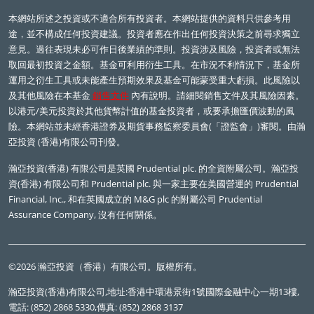
本網站所述之投資或不適合所有投資者。本網站提供的資料只供參考用
途，並不構成任何投資建議。投資者應在作出任何投資決策之前尋求獨立
意見。過往表現未必可作日後業績的準則。投資涉及風險，投資者或無法
取回最初投資之金額。基金可利用衍生工具。在市況不利情況下，基金所
運用之衍生工具或未能產生預期效果及基金可能蒙受重大虧損。此風險以
及其他風險在本基金
銷售文件
內有說明。請細閱銷售文件及其風險因素。
以港元/美元投資於其他貨幣計值的基金投資者，或要承擔匯價波動的風
險。本網站並未經香港證券及期貨事務監察委員會(「證監會」)審閱。由瀚
亞投資 (香港)有限公司刊發。
瀚亞投資(香港) 有限公司是英國
Prudential plc.
的全資附屬公司。瀚亞投
資(香港) 有限公司和
Prudential plc.
與一家主要在美國營運的
Prudential
Financial, Inc.,
和在英國成立的
M&G plc
的附屬公司
Prudential
Assurance Company,
沒有任何關係。
©2026 瀚亞投資（香港）有限公司。版權所有。
瀚亞投資(香港)有限公司,地址:香港中環港景街1號國際金融中心一期13樓,
電話: (852) 2868 5330,傳真: (852) 2868 3137