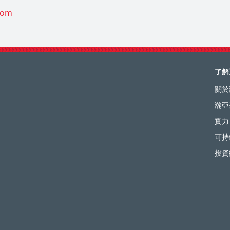
com
了解
關於
瀚亞
實力
可持
投資