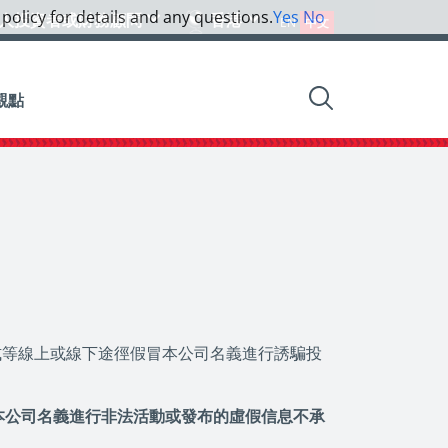
 policy for details and any questions.
Yes
No
人投資者或財務顧問
香港
EN
中文
觀點
程式等線上或線下途徑假冒本公司名義進行誘騙投
本公司名義進行非法活動或發布的虛假信息不承