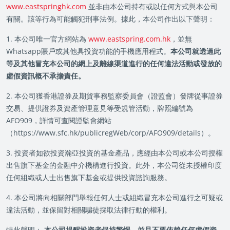
www.eastspringhk.com
並非由本公司持有或以任何方式與本公司
有關。該等行為可能觸犯刑事法例。據此，本公司作出以下聲明：
1. 本公司唯一官方網站為
www.eastspring.com.hk
，並無
Whatsapp賬戶或其他具投資功能的手機應用程式。
本公司就透過此
等及其他冒充本公司的網上及離線渠道進行的任何違法活動或發放的
虛假資訊概不承擔責任。
2. 本公司獲香港證券及期貨事務監察委員會（證監會）發牌從事證券
交易、提供證券及資產管理意見等受規管活動，牌照編號為
AFO909，詳情可查閱證監會網站
（https://www.sfc.hk/publicregWeb/corp/AFO909/details）。
3. 投資者如欲投資瀚亞投資的基金產品，應經由本公司或本公司授權
出售旗下基金的金融中介機構進行投資。此外，本公司從未授權印度
任何組織或人士出售旗下基金或提供投資諮詢服務。
4. 本公司將向相關部門舉報任何人士或組織冒充本公司進行之可疑或
違法活動，並保留對相關騙徒採取法律行動的權利。
特此聲明：
本公司提醒投資者保持警惕，並且不要依賴任何虛假資